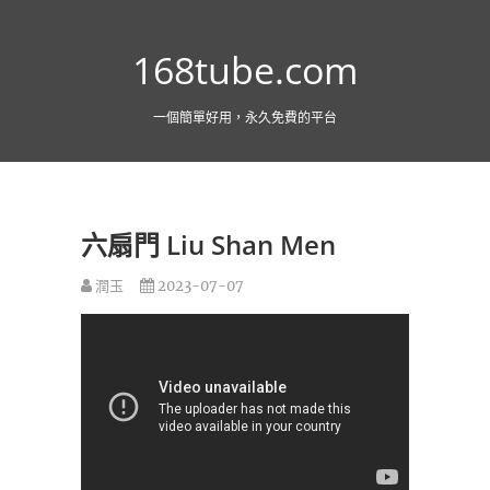
跳
至
168tube.com
主
要
內
一個簡單好用，永久免費的平台
容
六扇門 Liu Shan Men
潤玉
2023-07-07