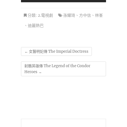
分類:
2.電視劇
孫耀琦
、
方中信
、
林峯
、
迪麗熱巴
←
女醫明妃傳 The Imperial Doctress
射鵰英雄傳 The Legend of the Condor
Heroes
→