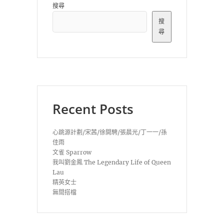
搜尋
搜
尋
Recent Posts
心跳源計劃/宋茜/徐開騁/張晨光/丁一一/孫
佳雨
文雀 Sparrow
我叫劉金鳳 The Legendary Life of Queen
Lau
精英女士
無間搭檔