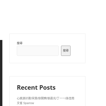
搜尋
搜尋
Recent Posts
心跳源計劃/宋茜/徐開騁/張晨光/丁一一/孫佳雨
文雀 Sparrow