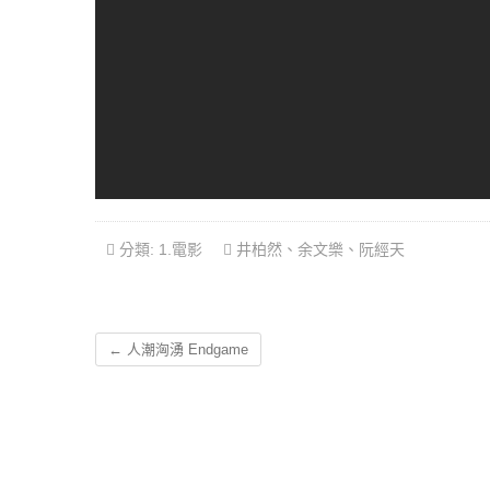
分類:
1.電影
井柏然
、
余文樂
、
阮經天
←
人潮洶湧 Endgame