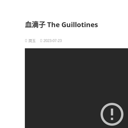
跳
至
主
要
血滴子 The Guillotines
內
容
潤玉
2023-07-23