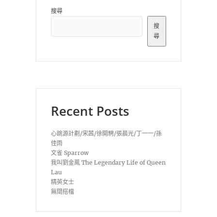
搜尋
搜
尋
Recent Posts
心跳源計劃/宋茜/徐開騁/張晨光/丁一一/孫
佳雨
文雀 Sparrow
我叫劉金鳳 The Legendary Life of Queen
Lau
精英女士
無間搭檔