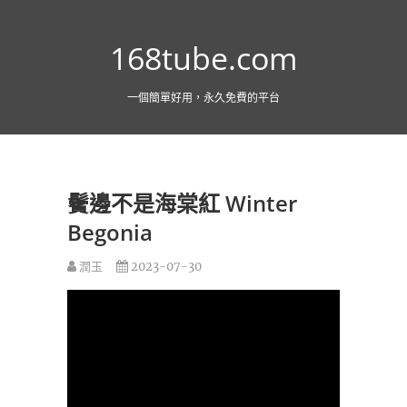
跳
至
168tube.com
主
要
內
一個簡單好用，永久免費的平台
容
鬢邊不是海棠紅 Winter
Begonia
潤玉
2023-07-30