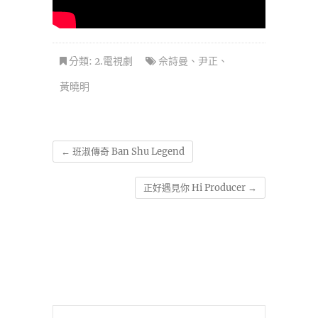
分類:
2.電視劇
佘詩曼
、
尹正
、
黃曉明
←
班淑傳奇 Ban Shu Legend
正好遇見你 Hi Producer
→