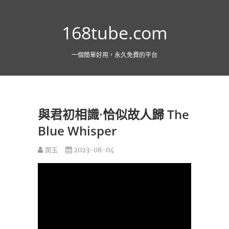
跳
至
168tube.com
主
要
內
一個簡單好用，永久免費的平台
容
與君初相識·恰似故人歸 The
Blue Whisper
潤玉
2023-08-04