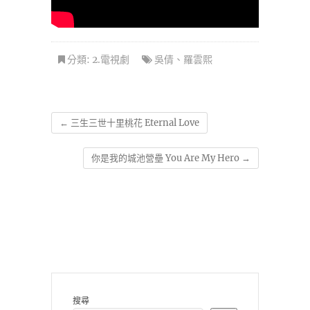
分類:
2.電視劇
吳倩
、
羅雲熙
←
三生三世十里桃花 Eternal Love
你是我的城池營壘 You Are My Hero
→
搜尋